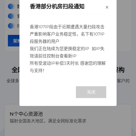
×
香港部分机房扫段通知
数据分析与挖掘
安全防护
BBDGDDFH
香港107IP段由于近期遭遇大量扫段攻击
严重影响客户业务稳定性，名下有107IP
架构师咨询
方案详情
段服务器的用户
我们正在陆续为您更换稳定的IP 如IP失
效请前往控制台查看新IP
所有受波动IP补偿3天时长 感谢您的理解
全网统一规划“N+31+X”三层资源布局架构
与支持！
全球多个地理区域，提供高速稳定的全球云联接网络、贴近客户的
本地化服务
N个中心资源池
辐射全国各大地区，满足全网标准化需求