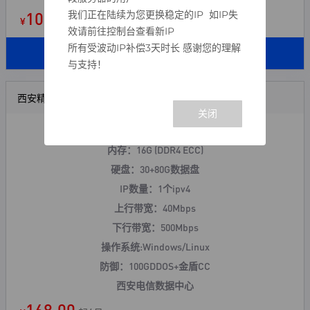
108.00
我们正在陆续为您更换稳定的IP 如IP失
¥
起/ 月
效请前往控制台查看新IP
所有受波动IP补偿3天时长 感谢您的理解
立即购买
与支持！
西安精品云-D
CPU：8核 (E5/金牌随机)
内存：16G (DDR4 ECC)
硬盘：30+80G数据盘
IP数量：1个ipv4
上行带宽：40Mbps
下行带宽：500Mbps
操作系统:Windows/Linux
防御：100GDDOS+
金盾CC
西安电信数据中心
168.00