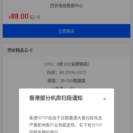
西安电信数据中心
88.00
¥
起/ 月
立即购买
西安精品云-C
CPU：8核 (E5/金牌随机)
内存：8G (DDR4 ECC)
硬盘：30+70G数据盘
IP数量：1个ipv4
×
上行带宽：30Mbps
香港部分机房扫段通知
下行带宽：500Mbps
操作系统:Windows/Linux
香港107IP段由于近期遭遇大量扫段攻击
防御：100GDDOS+
金盾CC
严重影响客户业务稳定性，名下有107IP
西安电信数据中心
段服务器的用户