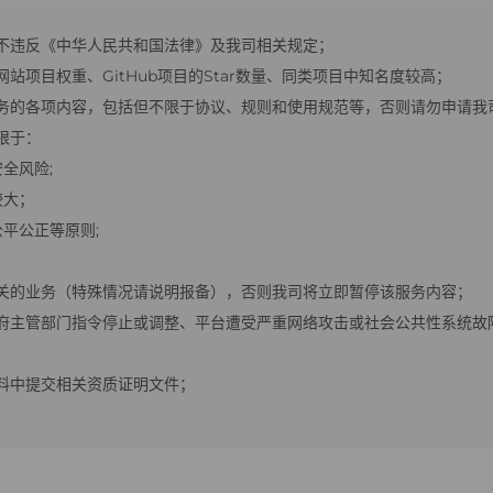
不违反《中华人民共和国法律》及我司相关规定；
项目权重、GitHub项目的Star数量、同类项目中知名度较高；
务的各项内容，包括但不限于协议、规则和使用规范等，否则请勿申请我司
限于：
全风险;
较大；
平公正等原则;
关的业务（特殊情况请说明报备），否则我司将立即暂停该服务内容；
府主管部门指令停止或调整、平台遭受严重网络攻击或社会公共性系统故
料中提交相关资质证明文件；