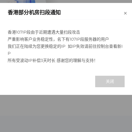
×
香港部分机房扫段通知
365
香港107IP段由于近期遭遇大量扫段攻击
可
天
外
严重影响客户业务稳定性，名下有107IP段服务器的用户
我们正在陆续为您更换稳定的IP 如IP失效请前往控制台查看新I
到期需重新申请
使
P
所有受波动IP补偿3天时长 感谢您的理解与支持！