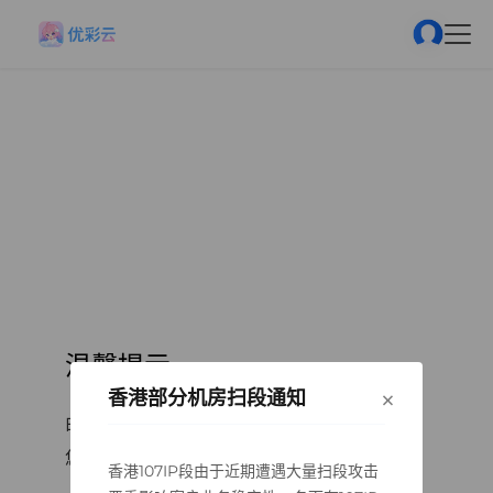
温馨提示
×
香港部分机房扫段通知
由于官方接口限制，如添加失败！
您可点击复制QQ号搜索添加客服后查找添加。
香港107IP段由于近期遭遇大量扫段攻击