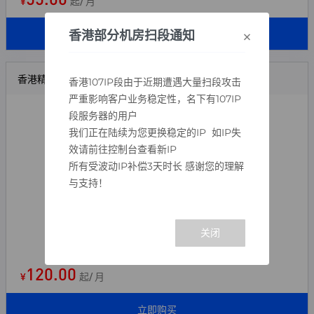
¥
起/ 月
×
立即购买
香港部分机房扫段通知
香港精品云-C
香港107IP段由于近期遭遇大量扫段攻击
严重影响客户业务稳定性，名下有107IP
CPU：8核 (金牌6133)
段服务器的用户
内存：8G (DDR4 ECC)
我们正在陆续为您更换稳定的IP 如IP失
效请前往控制台查看新IP
硬盘：30+80G数据盘
所有受波动IP补偿3天时长 感谢您的理解
IP数量：1个ipv4
与支持！
带宽：12Mbps（上下对等）
操作系统:Linux/Windows
线路：CN2+CTG精品优化线路
香港大埔数据中心（免备案）
120.00
¥
起/ 月
立即购买