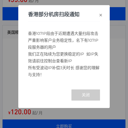
¥
起/ 月
×
立即购买
香港部分机房扫段通知
美国精品云-C
香港107IP段由于近期遭遇大量扫段攻击
严重影响客户业务稳定性，名下有107IP
CPU：8核 (E5-2696V4)
段服务器的用户
内存：8G (DDR4 ECC)
我们正在陆续为您更换稳定的IP 如IP失
效请前往控制台查看新IP
硬盘：30+50G数据盘
所有受波动IP补偿3天时长 感谢您的理解
IP数量：1个ipv4
与支持！
带宽：50Mbps（上下对等）
操作系统:Linux/Windows
线路：三网顶尖回国
Kurun数据中心（免备案）
120.00
¥
起/ 月
立即购买